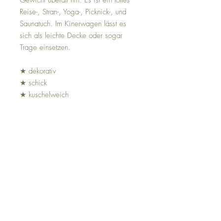
Gewicht überall hin. Es ist ein tolles
Reise-, Stran-, Yoga-, Picknick-, und
Saunatuch. Im Kinerwagen lässt es
sich als leichte Decke oder sogar
Trage einsetzen.
★ dekorativ
★ schick
★ kuschelweich
Produktinformationen
Material
reine Baumwolle
Maße
100 x 200cm (ohne
Fransen)
Gewicht
395g