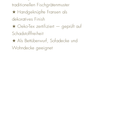
traditionellen Fischgrätenmuster
★ Handgeknüpfte Fransen als
dekoratives Finish
★ Oeko-Tex zertifiziert — geprüft auf
Schadstofffreiheit
★ Als Bettüberwurf, Sofadecke und
Wohndecke geeignet
★ Erhältlich in mehreren Farben
Unsere teils handgewebte Decke aus
reinen Naturfasern in
Fischgrätenmuster bekommst du bei
uns in verschiedenen Farben.
Produktinformationen
Material
Baumwolle
Mehrwertsteuer