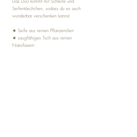
Das Duo kommt mit Schleife und
Seifentäschchen, sodass du es auch
wunderbar verschenken kannst.
★ Seife aus reinen Pflanzenölen
★ saugfähiges Tuch aus reinen
Naturfasern
★ schön als Geschenk
Versandkosten
zzgl. 4,99€ Versand.
Produktinformationen
Material
reine Baumwolle
Lieferumfang
Maße
50 x 100cm (ohne
Geliefert wird ein Hand - Towel und
Fransen)
ein Seifenstück á 110g "Rosengeranie", auf