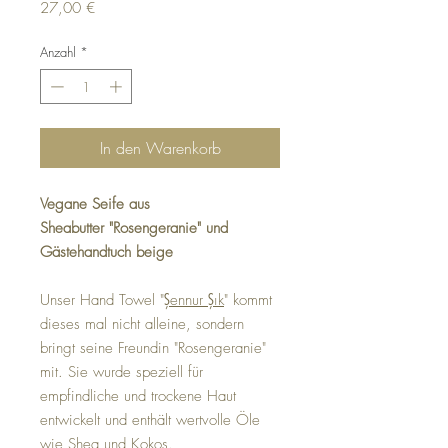
Preis
27,00 €
Anzahl
*
In den Warenkorb
Vegane Seife aus
Sheabutter "Rosengeranie" und
Gästehandtuch beige
Unser Hand Towel "
Şennur Şık
" kommt
dieses mal nicht alleine, sondern
bringt seine Freundin "Rosengeranie"
mit. Sie wurde speziell für
empfindliche und trockene Haut
entwickelt und enthält wertvolle Öle
wie Shea und Kokos.